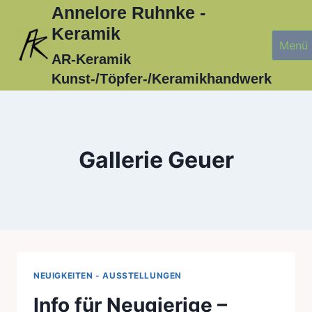
Zum
Annelore Ruhnke -
Inhalt
Keramik
Menü
springen
AR-Keramik
Kunst-/Töpfer-/Keramikhandwerk
Gallerie Geuer
NEUIGKEITEN - AUSSTELLUNGEN
Info für Neugierige –