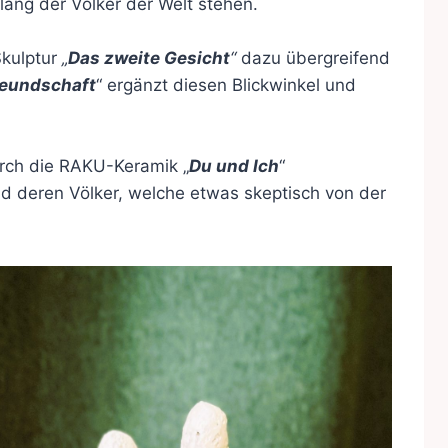
klang der Völker der Welt stehen.
Skulptur
„
Das zweite Gesicht
“
dazu übergreifend
reundschaft
“ ergänzt diesen Blickwinkel und
urch die RAKU-Keramik „
Du und Ich
“
nd deren Völker, welche etwas skeptisch von der