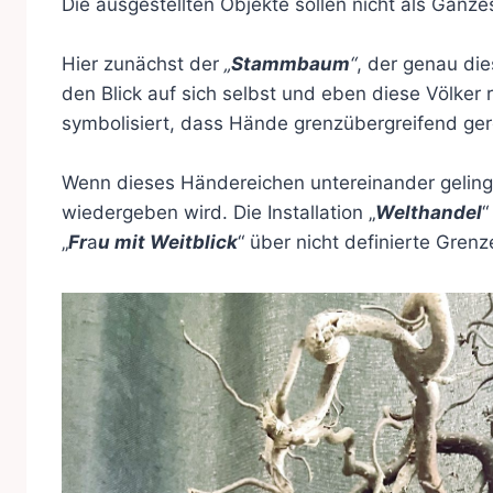
Die ausgestellten Objekte sollen nicht als Ganzes
Hier zunächst der
„
Stammbaum
“
, der genau die
den Blick auf sich selbst und eben diese Völker 
symbolisiert, dass Hände grenzübergreifend ge
Wenn dieses Händereichen untereinander gelingt
wiedergeben wird. Die Installation „
Welthandel
“
„
Fr
a
u mit Weitblick
“ über nicht definierte Gren